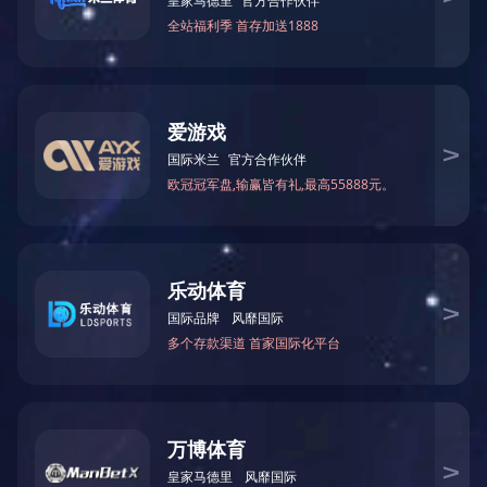
产品询价
联系我们
产品描述
集合管是我公司自主研发的典型产品之一，弯管、直管集合
管的制造，我公司均采用热拔制工艺。产品具有几何尺寸准
确、支管高度高、支管壁厚均匀等优点。集合管广泛用于造
船、石油、化工、电力、冶金、机械、纺织、食品、制药等
行业。
主要材质有：碳钢类、合金钢类、不锈钢类、双相钢类、镍
基合金等。
规格：DN200—DN2000
壁厚：10—40mm
制造标准：按图纸加工。