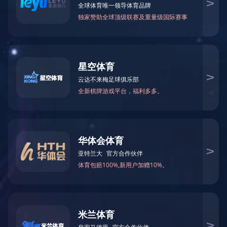
集合管
所属分类：
集合管
集合管是我公司自主研发的典型产品之一，弯管、直管集合管的
制造，我公司均采用热拔制工艺。产品具有几何尺寸准确、支管
高度高、支管壁厚均匀等优点。集合管广泛用于造船、石油、化
工、电力、冶金、机械、纺织、食品、制药等行业。主要材质
有：碳钢类、合金钢类、不锈钢类、双相钢类、镍基合金等。规
格：DN200—DN2000壁厚：10—40mm制造标准：按图纸加
工。 多道精密检验 爱体育官方网站-爱体育(中国)