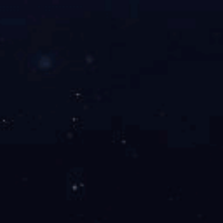
关于实华
|
集合管
|
高压管件
|
急弯弯头
|
爱体育官方网站-爱体育(中
国) 直通车
|
合作客户
|
诚聘英才
|
网站地图
|
联系实华
© 2023 爱体育官方网站-爱体育(中国)
公司地址：安徽合肥经济技术开发区玉屏路219号
SEO标签
电话：
0551-63617088
传真：
0551-63617078
邮箱：
jhm@outsourcingsucks.com