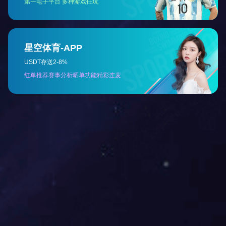
转油线
中沙（天津）石化有限公
司集合管
中沙（天津）石化集合管
独山子项目集合管