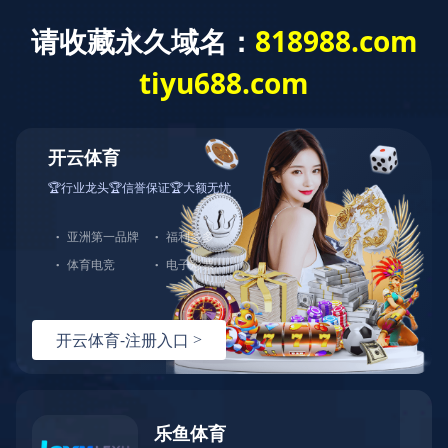
爱体育官方网站
专注金属对焊管件22年
中石化、中石油、中海油管件定点生产企业
产品目录